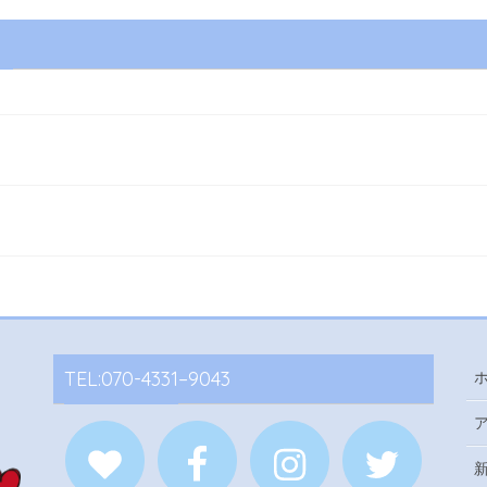
TEL:070-4331–9043