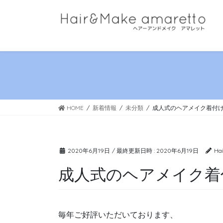
コ
ナ
ン
ビ
テ
ゲ
ン
ー
ツ
シ
へ
ョ
ス
ン
キ
に
HOME
新着情報
未分類
成人式のヘアメイク着付
ッ
移
プ
動
2020年6月19日
/ 最終更新日時 :
2020年6月19日
Ha
成人式のヘアメイク着
毎年ご好評いただいております、