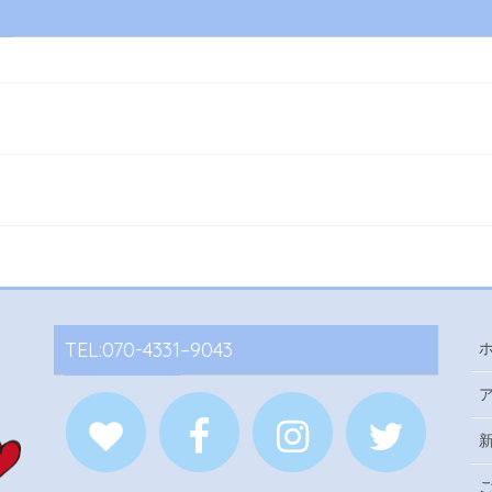
TEL:070-4331–9043