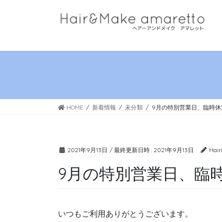
コ
ナ
ン
ビ
テ
ゲ
ン
ー
ツ
シ
へ
ョ
ス
ン
キ
に
HOME
新着情報
未分類
9月の特別営業日、臨時休
ッ
移
プ
動
2021年9月13日
/ 最終更新日時 :
2021年9月13日
Hair
9月の特別営業日、臨
いつもご利用ありがとうございます。