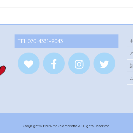
TEL:070-4331–9043
Copyright © Hair&Make amaretto All Rights Reserved.