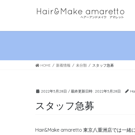
コ
ナ
ン
ビ
テ
ゲ
ン
ー
ツ
シ
へ
ョ
ス
ン
キ
に
HOME
新着情報
未分類
スタッフ急募
ッ
移
プ
動
2022年5月28日
/ 最終更新日時 :
2022年5月28日
Ha
スタッフ急募
Hair&Make amaretto 東京八重洲